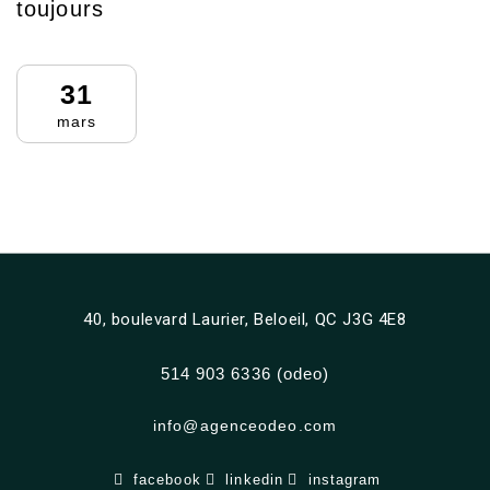
toujours
31
mars
40, boulevard Laurier, Beloeil, QC J3G 4E8
514 903 6336 (odeo)
info@agenceodeo.com
facebook
linkedin
instagram